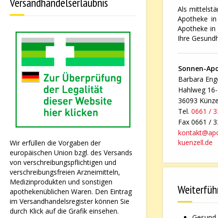
Versandhandelserlaubnis
Als mittelst
Apotheke in 
Apotheke in 
Ihre Gesundh
Sonnen-Ap
Barbara Enge
Hahlweg 16
36093 Künze
Tel.
0661 / 
Fax 0661 / 
kontakt@ap
kuenzell.de
Wir erfüllen die Vorgaben der
europäischen Union bzgl. des Versands
von verschreibungspflichtigen und
verschreibungsfreien Arzneimitteln,
Medizinprodukten und sonstigen
Weiterfüh
apothekenüblichen Waren. Den Eintrag
im Versandhandelsregister können Sie
durch Klick auf die Grafik einsehen.
Gesund 