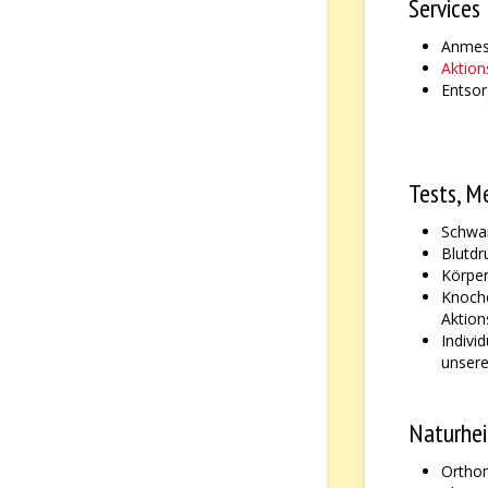
Services
Anmes
Aktio
Entso
Tests, M
Schwan
Blutdr
Körpe
Knoche
Aktio
Indivi
unsere
Naturhei
Orthom