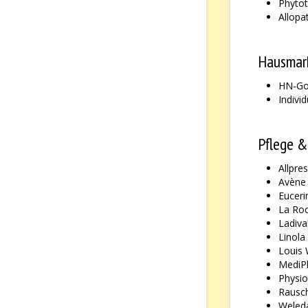
Phytot
Allopa
Hausmark
HN-Gol
Indivi
Pflege &
Allpre
Avène
Euceri
La Ro
Ladiva
Linola
Louis
MediP
Physi
Rausc
Weled