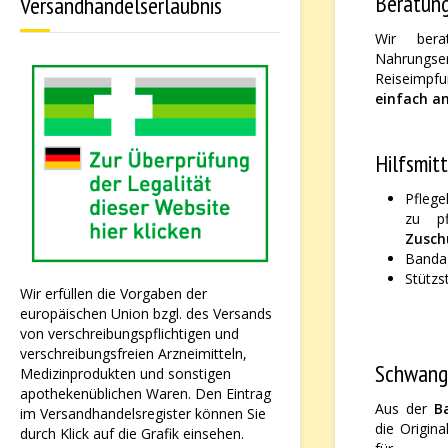
Beratung
Versandhandelserlaubnis
Wir bera
Nahrungser
Reiseimpfu
einfach an
Hilfsmit
Pflege
zu p
Zusch
Banda
Stütz
Wir erfüllen die Vorgaben der
europäischen Union bzgl. des Versands
von verschreibungspflichtigen und
verschreibungsfreien Arzneimitteln,
Schwange
Medizinprodukten und sonstigen
apothekenüblichen Waren. Den Eintrag
Aus der
B
im Versandhandelsregister können Sie
die Origin
durch Klick auf die Grafik einsehen.