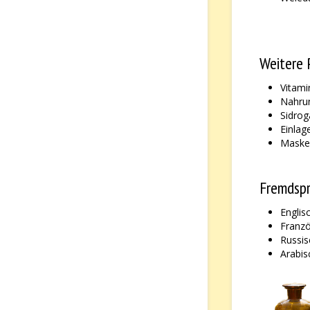
Weitere 
Vitami
Nahru
Sidrog
Einlag
Masken
Fremdsp
Englis
Franzö
Russis
Arabis