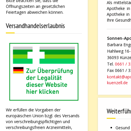
Bitte beachten Sie, dass die
Als mittelst
Öffnungszeiten an gesetzlichen
Apotheke in 
Feiertagen abweichen können.
Apotheke in 
Ihre Gesundh
Versandhandelserlaubnis
Sonnen-Ap
Barbara Enge
Hahlweg 16
36093 Künze
Tel.
0661 / 
Fax 0661 / 
kontakt@ap
kuenzell.de
Weiterfüh
Wir erfüllen die Vorgaben der
europäischen Union bzgl. des Versands
von verschreibungspflichtigen und
verschreibungsfreien Arzneimitteln,
Gesund 