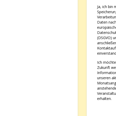
Ja, ich bin 
Speicherun
Verarbeitu
Daten nach
europäisch
Datenschu
(DSGVO) un
anschließe
Kontaktau
einverstan
Ich möchte
Zukunft we
Informatio
unseren ak
Monatsang
anstehend
Veranstalt
erhalten.