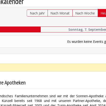
nkalender
Nach Jahr
Nach Monat
Nach Woche
He
Sonntag, 7. Septembe
Es wurden keine Events 
re Apotheken
ändisches Familienunternehmen sind wir mit der Sonnen-Apotheke a
 Künzell bereits seit 1968 und mit unseren Partner-Apotheke, der
Künzell-Pilgerzell seit 2005 und der Turm-Apotheke seit April 2024 