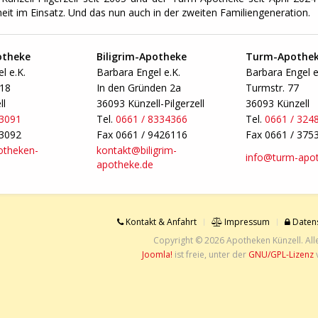
eit im Einsatz. Und das nun auch in der zweiten Familiengeneration.
otheke
Biligrim-Apotheke
Turm-Apothe
l e.K.
Barbara Engel e.K.
Barbara Engel e
-18
In den Gründen 2a
Turmstr. 77
ll
36093 Künzell-Pilgerzell
36093 Künzell
33091
Tel.
0661 / 8334366
Tel.
0661 / 324
33092
Fax 0661 / 9426116
Fax 0661 / 375
otheken-
kontakt@biligrim-
info@turm-apot
apotheke.de
Kontakt & Anfahrt
Impressum
Datens
Copyright © 2026 Apotheken Künzell. All
Joomla!
ist freie, unter der
GNU/GPL-Lizenz
v