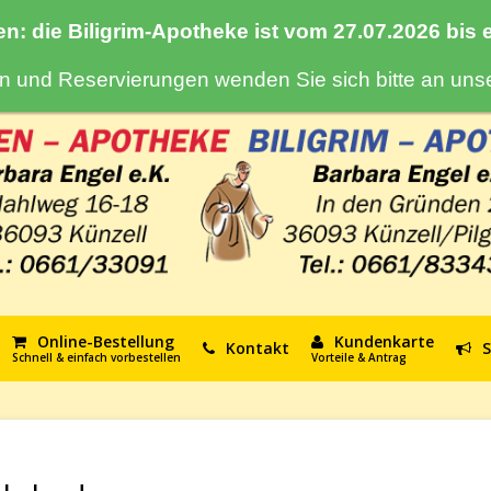
en: die Biligrim-Apotheke ist vom 27.07.2026 bis
gen und Reservierungen wenden Sie sich bitte an un
Online-Bestellung
Kundenkarte
Kontakt
S
Schnell & einfach vorbestellen
Vorteile & Antrag