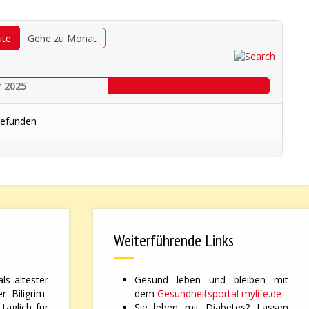
ute
Gehe zu Monat
r 2025
gefunden
Weiterführende Links
ls ältester
Gesund leben und bleiben mit
 Biligrim-
dem
Gesundheitsportal mylife.de
täglich für
Sie leben mit Diabetes? Lassen