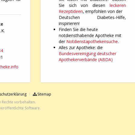
Sie sich von diesen
leckeren
Rezeptideen
, empfohlen von der
Deutschen Diabetes-Hilfe,
inspirieren!
ke
Finden Sie die heute
.K.
notdiensthabende Apotheke mit
der
Notdienstapothekensuche
.
Alles zur Apotheke: die
84
Bundesvereinigung deutscher
31
Apothekerverbände (ABDA)
heke.info
chutzerklärung
Sitemap
e Rechte vorbehalten.
eröffentlichte Software.