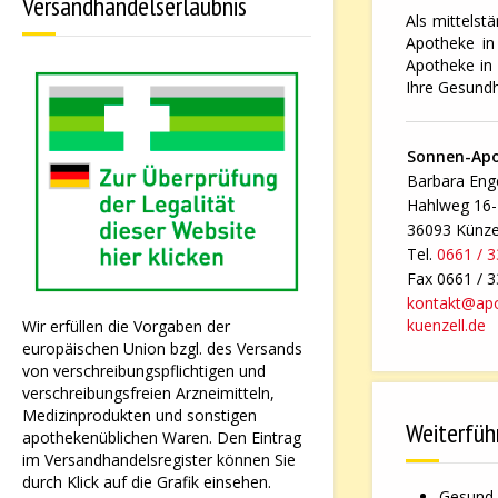
Versandhandelserlaubnis
Als mittelst
Apotheke in 
Apotheke in 
Ihre Gesundh
Sonnen-Ap
Barbara Enge
Hahlweg 16
36093 Künze
Tel.
0661 / 
Fax 0661 / 
kontakt@ap
kuenzell.de
Wir erfüllen die Vorgaben der
europäischen Union bzgl. des Versands
von verschreibungspflichtigen und
verschreibungsfreien Arzneimitteln,
Medizinprodukten und sonstigen
Weiterfüh
apothekenüblichen Waren. Den Eintrag
im Versandhandelsregister können Sie
durch Klick auf die Grafik einsehen.
Gesund 