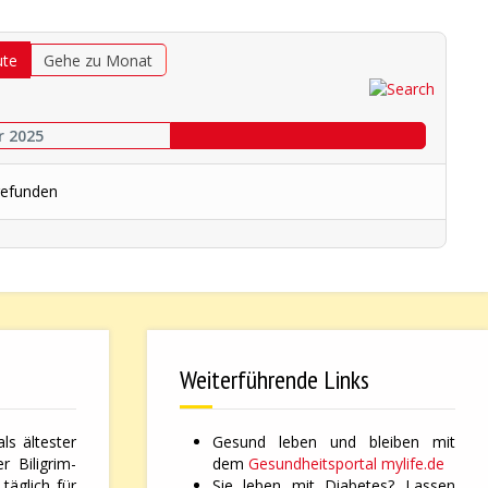
ute
Gehe zu Monat
r 2025
gefunden
Weiterführende Links
ls ältester
Gesund leben und bleiben mit
 Biligrim-
dem
Gesundheitsportal mylife.de
täglich für
Sie leben mit Diabetes? Lassen