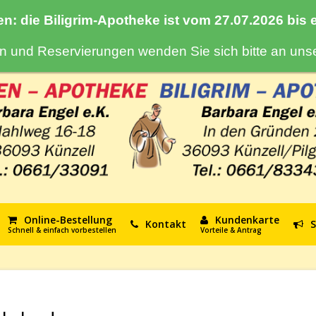
en: die Biligrim-Apotheke ist vom 27.07.2026 bis
gen und Reservierungen wenden Sie sich bitte an un
Online-Bestellung
Kundenkarte
Kontakt
S
Schnell & einfach vorbestellen
Vorteile & Antrag