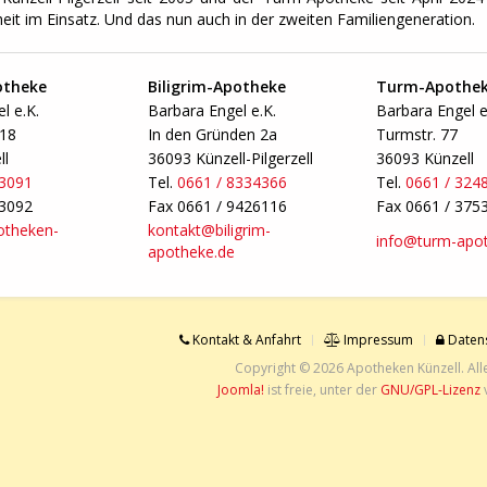
eit im Einsatz. Und das nun auch in der zweiten Familiengeneration.
otheke
Biligrim-Apotheke
Turm-Apothe
l e.K.
Barbara Engel e.K.
Barbara Engel e
-18
In den Gründen 2a
Turmstr. 77
ll
36093 Künzell-Pilgerzell
36093 Künzell
33091
Tel.
0661 / 8334366
Tel.
0661 / 324
33092
Fax 0661 / 9426116
Fax 0661 / 375
otheken-
kontakt@biligrim-
info@turm-apot
apotheke.de
Kontakt & Anfahrt
Impressum
Datens
Copyright © 2026 Apotheken Künzell. All
Joomla!
ist freie, unter der
GNU/GPL-Lizenz
v