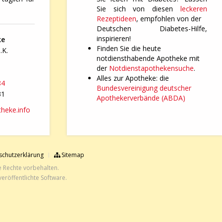
Sie sich von diesen
leckeren
Rezeptideen
, empfohlen von der
Deutschen Diabetes-Hilfe,
inspirieren!
ke
Finden Sie die heute
.K.
notdiensthabende Apotheke mit
der
Notdienstapothekensuche
.
Alles zur Apotheke: die
84
Bundesvereinigung deutscher
31
Apothekerverbände (ABDA)
heke.info
chutzerklärung
Sitemap
e Rechte vorbehalten.
eröffentlichte Software.