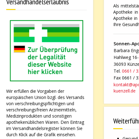
Versandhandelserlaubnis
Als mittelst
Apotheke in 
Apotheke in 
Ihre Gesundh
Sonnen-Ap
Barbara Enge
Hahlweg 16
36093 Künze
Tel.
0661 / 
Fax 0661 / 
kontakt@ap
kuenzell.de
Wir erfüllen die Vorgaben der
europäischen Union bzgl. des Versands
von verschreibungspflichtigen und
verschreibungsfreien Arzneimitteln,
Medizinprodukten und sonstigen
Weiterfüh
apothekenüblichen Waren. Den Eintrag
im Versandhandelsregister können Sie
durch Klick auf die Grafik einsehen.
Gesund 