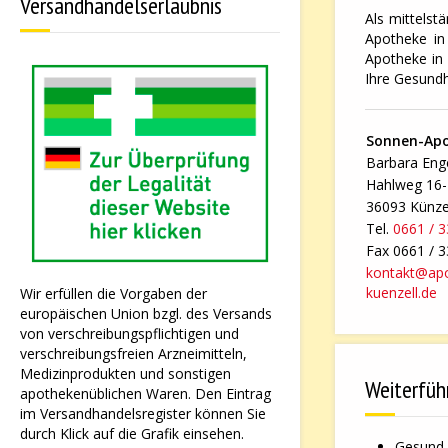
Versandhandelserlaubnis
Als mittelst
Apotheke in 
Apotheke in 
Ihre Gesundh
Sonnen-Ap
Barbara Enge
Hahlweg 16
36093 Künze
Tel.
0661 / 
Fax 0661 / 
kontakt@ap
kuenzell.de
Wir erfüllen die Vorgaben der
europäischen Union bzgl. des Versands
von verschreibungspflichtigen und
verschreibungsfreien Arzneimitteln,
Medizinprodukten und sonstigen
Weiterfüh
apothekenüblichen Waren. Den Eintrag
im Versandhandelsregister können Sie
durch Klick auf die Grafik einsehen.
Gesund 